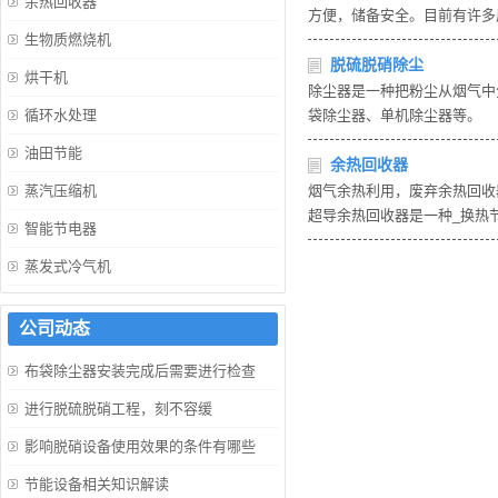
余热回收器
方便，储备安全。目前有许多
生物质燃烧机
脱硫脱硝除尘
烘干机
除尘器是一种把粉尘从烟气中
循环水处理
袋除尘器、单机除尘器等。
油田节能
余热回收器
蒸汽压缩机
烟气余热利用，废弃余热回收
超导余热回收器是一种_换热
智能节电器
蒸发式冷气机
公司动态
布袋除尘器安装完成后需要进行检查
进行脱硫脱硝工程，刻不容缓
影响脱硝设备使用效果的条件有哪些
节能设备相关知识解读