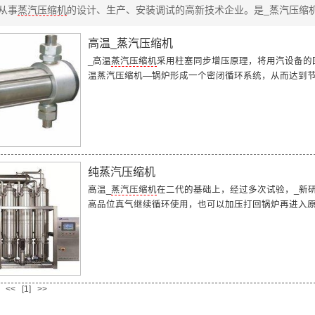
_从事
蒸汽压缩机
的设计、生产、安装调试的高新技术企业。是_
蒸汽压缩
高温_蒸汽压缩机
_高温
蒸汽压缩机
采用柱塞同步增压原理，将用汽设备的
温蒸汽压缩机
—锅炉形成一个密闭循环系统，从而达到
纯蒸汽压缩机
高温_
蒸汽压缩机
在二代的基础上，经过多次试验，_新
高品位真气继续循环使用，也可以加压打回锅炉再进入
<<
[1]
>>