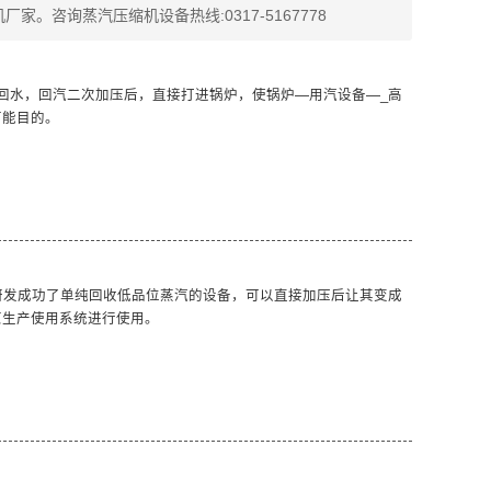
机厂家
。咨询
蒸汽压缩机设备
热线:0317-5167778
回水，回汽二次加压后，直接打进锅炉，使锅炉—用汽设备—
_高
节能目的。
研发成功了单纯回收低品位蒸汽的设备，可以直接加压后让其变成
原生产使用系统进行使用。