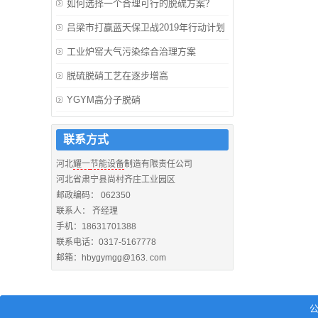
如何选择一个合理可行的脱硫方案？
吕梁市打赢蓝天保卫战2019年行动计划
工业炉窑大气污染综合治理方案
脱硫脱硝工艺在逐步增高
YGYM高分子脱硝
联系方式
河北
耀一
节能设备
制造有限责任公司
河北省肃宁县尚村齐庄工业园区
邮政编码： 062350
联系人： 齐经理
手机：18631701388
联系电话：0317-5167778
邮箱：hbygymgg@163. com