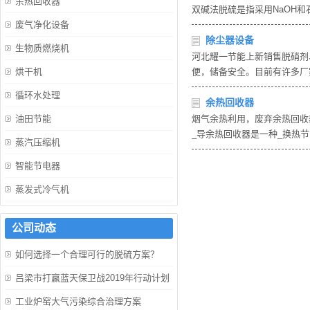
余热回收器
双碱法脱硫是指采用NaOH
废气净化设备
除尘器设备
生物质燃烧机
河北耀一节能上新销售脱硝剂
烘干机
便，储备安全。目前有许多厂
循环水处理
余热回收器
油田节能
烟气余热利用，废弃余热回收
_导余热回收器是一种_换热
蒸汽压缩机
智能节电器
蒸发式冷气机
公司动态
如何选择一个合理可行的脱硫方案？
吕梁市打赢蓝天保卫战2019年行动计划
工业炉窑大气污染综合治理方案