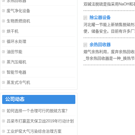
余热回收器
双碱法脱硫是指采用NaOH
废气净化设备
除尘器设备
生物质燃烧机
河北耀一节能上新销售脱硝剂
烘干机
便，储备安全。目前有许多厂
循环水处理
余热回收器
油田节能
烟气余热利用，废弃余热回收
_导余热回收器是一种_换热
蒸汽压缩机
智能节电器
蒸发式冷气机
公司动态
如何选择一个合理可行的脱硫方案？
吕梁市打赢蓝天保卫战2019年行动计划
工业炉窑大气污染综合治理方案