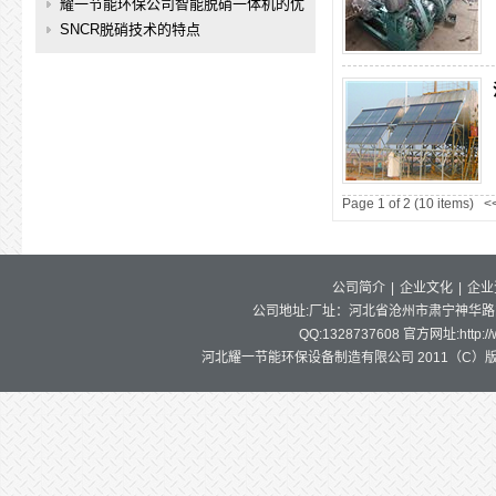
耀一节能环保公司智能脱硝一体机的优
势
SNCR脱硝技术的特点
Page 1 of 2 (10 items)
<
公司简介
|
企业文化
|
企业
公司地址:厂址：河北省沧州市肃宁神华路东首 邮
QQ:1328737608 官方网址:http:/
河北耀一节能环保设备制造有限公司 2011（C）版权