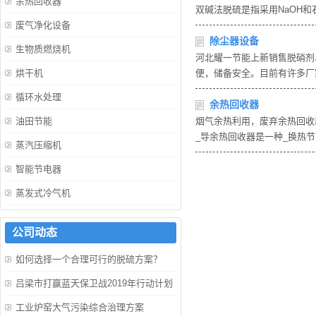
余热回收器
双碱法脱硫是指采用NaOH
废气净化设备
除尘器设备
生物质燃烧机
河北耀一节能上新销售脱硝剂
烘干机
便，储备安全。目前有许多厂
循环水处理
余热回收器
油田节能
烟气余热利用，废弃余热回收
_导余热回收器是一种_换热
蒸汽压缩机
智能节电器
蒸发式冷气机
公司动态
如何选择一个合理可行的脱硫方案？
吕梁市打赢蓝天保卫战2019年行动计划
工业炉窑大气污染综合治理方案