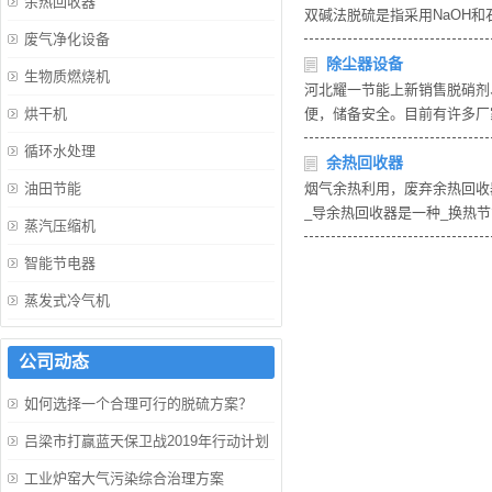
余热回收器
双碱法脱硫是指采用NaOH
废气净化设备
除尘器设备
生物质燃烧机
河北耀一节能上新销售脱硝剂
烘干机
便，储备安全。目前有许多厂
循环水处理
余热回收器
油田节能
烟气余热利用，废弃余热回收
_导余热回收器是一种_换热
蒸汽压缩机
智能节电器
蒸发式冷气机
公司动态
如何选择一个合理可行的脱硫方案？
吕梁市打赢蓝天保卫战2019年行动计划
工业炉窑大气污染综合治理方案