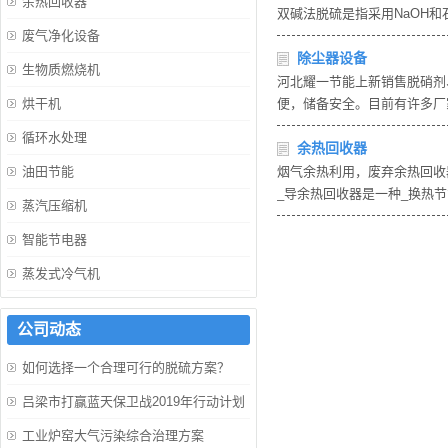
余热回收器
双碱法脱硫是指采用NaOH
废气净化设备
除尘器设备
生物质燃烧机
河北耀一节能上新销售脱硝剂
烘干机
便，储备安全。目前有许多厂
循环水处理
余热回收器
油田节能
烟气余热利用，废弃余热回收
_导余热回收器是一种_换热
蒸汽压缩机
智能节电器
蒸发式冷气机
公司动态
如何选择一个合理可行的脱硫方案？
吕梁市打赢蓝天保卫战2019年行动计划
工业炉窑大气污染综合治理方案