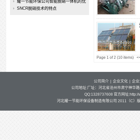
耀一节能环保公司智能脱硝一体机的优
势
SNCR脱硝技术的特点
Page 1 of 2 (10 items)
<
公司简介
|
企业文化
|
企业
公司地址:厂址：河北省沧州市肃宁神华路东首 邮
QQ:1328737608 官方网址:http:/
河北耀一节能环保设备制造有限公司 2011（C）版权