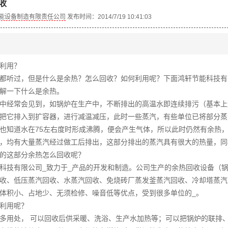
收
能设备制造有限责任公司
发布时间：2014/7/19 10:41:03
利用？
都听过，但是什么是余热？怎么回收？如何利用呢？下面鸿轩节能科技有
解一下什么是余热。
中经常会见到，如锅炉在生产中，不断排出的高温水即连续排污（基本上
把它排入到扩容器，进行减温减压，此时一些蒸汽，有些单位已将部分蒸
也知道水在75左右度时形成沸腾，便会产生气体，所以此时仍然有余热
，均有大量蒸汽经过做工后排出，这部分排出的蒸汽具有很大的热量，同
的这部分余热怎么回收呢？
科技有限公司_致力于_产品的开发和制造。公司生产的余热回收设备（
收、低压蒸汽回收、水蒸汽回收、免烧砖厂蒸发釜蒸汽回收、冷却塔蒸汽
体积小、占地少、无须检修、噪音低等优点，受到很多单位的_。
利用呢？
多用处， 可以回收后供采暖、洗浴、生产水加热等；可以把锅炉的联排