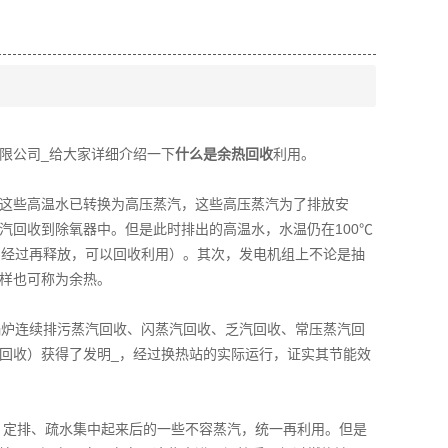
限公司_给大家详细介绍一下
什么是余热回收
利用。
这些高温水已转换为高压蒸汽，这些高压蒸汽为了排放安
汽回收到除氧器中。但是此时排出的高温水，水温仍在100℃
，经过再释放，可以回收利用）。其次，发电机组上不论是抽
样也可称为余热。
锅炉连续排污蒸汽回收、闪蒸汽回收、乏汽回收、常压蒸汽回
回收）获得了发明_，经过换热站的实际运行，证实其节能效
、定排、疏水集中起来后的一些不容蒸汽，统一再利用。但是