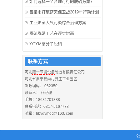
如何选择一个合理可行的脱硫方案？
吕梁市打赢蓝天保卫战2019年行动计划
工业炉窑大气污染综合治理方案
脱硫脱硝工艺在逐步增高
YGYM高分子脱硝
联系方式
河北
耀一
节能设备
制造有限责任公司
河北省肃宁县尚村齐庄工业园区
邮政编码： 062350
联系人： 齐经理
手机：18631701388
联系电话：0317-5167778
邮箱：hbygymgg@163. com