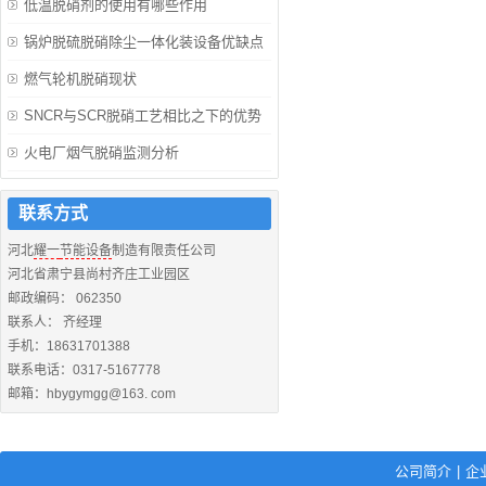
低温脱硝剂的使用有哪些作用
锅炉脱硫脱硝除尘一体化装设备优缺点
燃气轮机脱硝现状
SNCR与SCR脱硝工艺相比之下的优势
火电厂烟气脱硝监测分析
联系方式
河北
耀一
节能设备
制造有限责任公司
河北省肃宁县尚村齐庄工业园区
邮政编码： 062350
联系人： 齐经理
手机：18631701388
联系电话：0317-5167778
邮箱：hbygymgg@163. com
公司简介
|
企