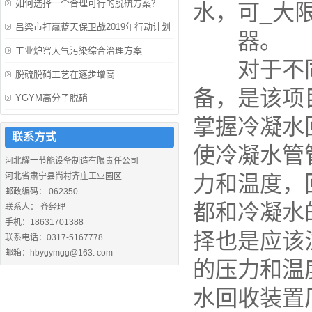
如何选择一个合理可行的脱硫方案？
水，可_大
吕梁市打赢蓝天保卫战2019年行动计划
器。
工业炉窑大气污染综合治理方案
对于不同
脱硫脱硝工艺在逐步增高
备，是该项
YGYM高分子脱硝
掌握冷凝水
联系方式
使冷凝水管
河北
耀一
节能设备
制造有限责任公司
河北省肃宁县尚村齐庄工业园区
力和温度，
邮政编码： 062350
都和冷凝水
联系人： 齐经理
手机：18631701388
择也是应该
联系电话：0317-5167778
邮箱：hbygymgg@163. com
的压力和温
水回收装置