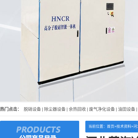
热门点击：
脱硝设备
|
除尘器设备
|
余热回收
|
废气净化设备
|
油田设备
|
当前位置：
首页>
技术资料
>
河