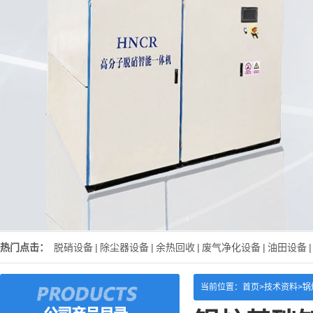
热门点击：
脱硝设备
|
除尘器设备
|
余热回收
|
废气净化设备
|
油田设备
|
当前位置：
首页>
技术资料
>
锅