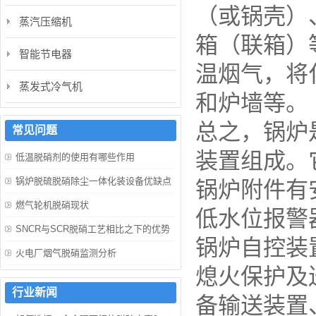
（或锅壳）
蒸汽压缩机
箱（联箱）
智能节电器
温烟气，将
蒸发式冷气机
和炉墙等。
总之，锅炉
常见问题
装置组成。
低温脱硝剂的使用有哪些作用
锅炉脱硫脱硝除尘一体化装设备优缺点
锅炉附件有
燃气轮机脱硝现状
低水位报警
SNCR与SCR脱硝工艺相比之下的优势
锅炉自控装
火电厂烟气脱硝监测分析
熄火保护及
行业新闻
备输送装置