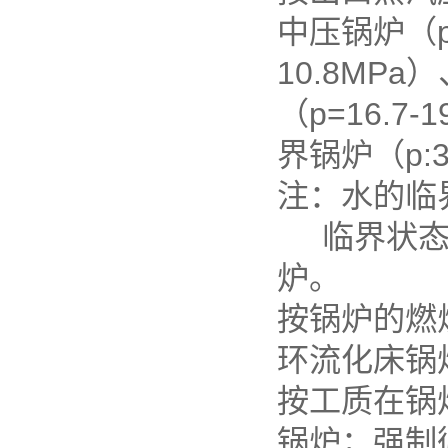
中压锅炉（p=
10.8MPa
（p=16.7
界锅炉（p:3
注：水的临界参数
临界状态时
炉。
按锅炉的燃
环流化床锅
按工质在锅
锅炉；强制