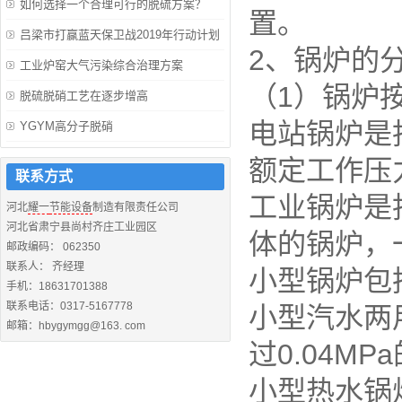
如何选择一个合理可行的脱硫方案？
置。
吕梁市打赢蓝天保卫战2019年行动计划
2、锅炉的
工业炉窑大气污染综合治理方案
（1）锅炉
脱硫脱硝工艺在逐步增高
电站锅炉是
YGYM高分子脱硝
额定工作压力
联系方式
工业锅炉是
河北
耀一
节能设备
制造有限责任公司
河北省肃宁县尚村齐庄工业园区
体的锅炉，
邮政编码： 062350
联系人： 齐经理
小型锅炉包
手机：18631701388
联系电话：0317-5167778
小型汽水两用
邮箱：hbygymgg@163. com
过0.04MP
小型热水锅炉