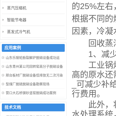
的25%左
蒸汽压缩机
根据不同的
智能节电器
因素，冷凝
蒸发式冷气机
回收蒸汽
应用案例
1、减少
山东乐陵轮胎裂解炉脱硝设备成功运
工业锅炉的
行！
山东青州某公司回转窑高分子脱硝设备
高的原水还
成功运行！
邢台板材厂脱硝设备低排放无二次污染
_可减少补
型煤厂脱硫脱硝设备勘察现场
行费用。
营口大石桥镁砂竖窑脱硝成功案例
此外，
技术文档
水处理系统