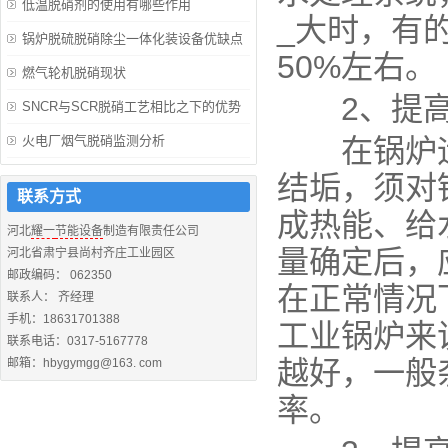
低温脱硝剂的使用有哪些作用
_大时，有
锅炉脱硫脱硝除尘一体化装设备优缺点
50%左右。
燃气轮机脱硝现状
2、提高
SNCR与SCR脱硝工艺相比之下的优势
火电厂烟气脱硝监测分析
在锅炉运
结垢，须对
联系方式
成热能、给
河北
耀一
节能设备
制造有限责任公司
量确定后，
河北省肃宁县尚村齐庄工业园区
邮政编码： 062350
在正常情况
联系人： 齐经理
手机：18631701388
工业锅炉来
联系电话：0317-5167778
越好，一般
邮箱：hbygymgg@163. com
率。