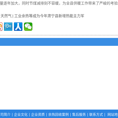
量逐年加大，同时节煤减排刻不容缓，为全县供暖工作带来了严峻的考验
天然气
|
工业余热等成为今年肃宁县新增热能主力军
公司简介
|
企业文化
|
企业资质
|
余热回收案例
|
售后服务
|
联系方式
|
网站地