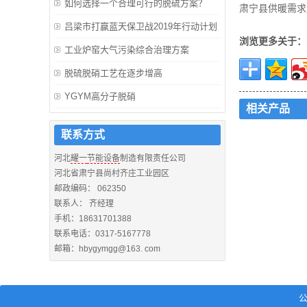
如何选择一个合理可行的脱硫方案？
肃宁县供暖需求
吕梁市打赢蓝天保卫战2019年行动计划
浏览更多关于：
工业炉窑大气污染综合治理方案
脱硫脱硝工艺在逐步增高
YGYM高分子脱硝
相关产品
联系方式
河北
耀一
节能设备
制造有限责任公司
河北省肃宁县尚村齐庄工业园区
邮政编码： 062350
联系人： 齐经理
手机：18631701388
联系电话：0317-5167778
邮箱：hbygymgg@163. com