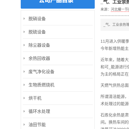
_气、工业余
来源：
河北耀一节
脱硝设备
_气、工业余热
脱硫设备
11月进入供暖
除尘器设备
今年新增热能主
余热回收器
近年来，随着大
和可_能源进行
废气净化设备
为主的格局正在
生物质燃烧机
天燃气供热总面
所谓清洁能源，
烘干机
术处理过的能源
循环水处理
石炼化余热是肃
间。换热车间的
油田节能