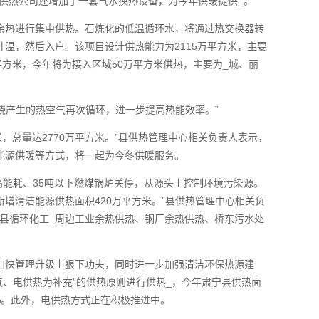
该供热公司还增加了一套气水换热设备，为今年供暖提供_。
余热进行集中供热。石炼化的低温循环水，将通过热交换器转
温，然后入户。该项目设计供热能力为2115万平方米，主要
平方米，今年将为接入区域50万平方米供热，主要为_城、丽
燃烧产生的热空气再次循环，进一步提高热能效率。”
，总量达2770万平方米。”县供热管理中心相关负责人表示，
能源供暖等方式，将一起为今冬供暖服务。
高能耗、35吨以下燃煤锅炉关停，从源头上控制环境污染源。
增清洁能源供热面积420万平方米。”县供热管理中心相关负
县循环化工_周边工业余热供热、钢厂余热供热、桥东污水处
加快管理升级上狠下功夫，同时进一步加强清洁环保热源建
、电供热为补充”的供热原则进行供热_，今年肃宁县供热面
8%。此外，电供热方式正在积极推进中。