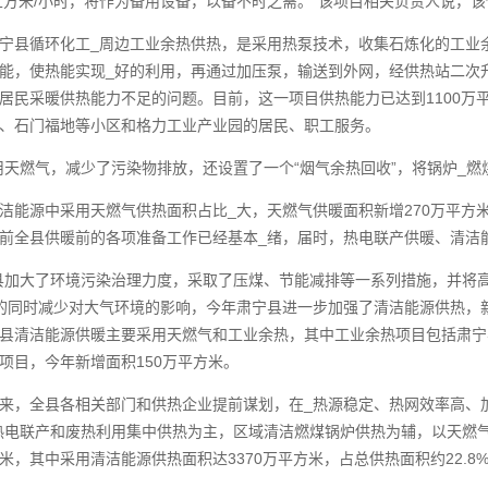
0立方米/小时，将作为备用设备，以备不时之需。”该项目相关负责人说，
宁县循环化工_周边工业余热供热，是采用热泵技术，收集石炼化的工业
能，使热能实现_好的利用，再通过加压泵，输送到外网，经供热站二次升
居民采暖供热能力不足的问题。目前，这一项目供热能力已达到1100万
、石门福地等小区和格力工业产业园的居民、职工服务。
用天燃气，减少了污染物排放，还设置了一个“
烟气余热回收
”，将锅炉_
洁能源中采用天燃气供热面积占比_大，天燃气供暖面积新增270万平方米
前全县供暖前的各项准备工作已经基本_绪，届时，热电联产供暖、清洁
县加大了环境污染治理力度，采取了压煤、节能减排等一系列措施，并将
的同时减少对大气环境的影响，今年肃宁县进一步加强了清洁能源供热，新
县清洁能源供暖主要采用天燃气和工业余热，其中工业余热项目包括肃宁
项目，今年新增面积150万平方米。
来，全县各相关部门和供热企业提前谋划，在_热源稳定、热网效率高、
热电联产和废热利用集中供热为主，区域清洁燃煤锅炉供热为辅，以天燃气
平方米，其中采用清洁能源供热面积达3370万平方米，占总供热面积约22.