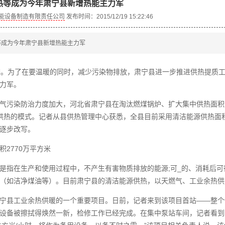
热等成为今年肃宁县新增热能主力军
能设备制造有限责任公司
发布时间：2015/12/19 15:22:46
等成为今年肃宁县新增热能主力军
季。为了在要温暖的同时，减少污染物排放，肃宁县进一步推进供热提质
力军。
气污染防治力度加大，河北省肃宁县在淘汰燃煤锅炉、扩大集中供热面积
供热的模式。记者从县供热管理中心获悉，全县目前采用清洁能源供热面积达
逐步改写。
积2770万平方米
是指在生产和使用过程中，不产生有害物质排放的能源;可_的、消耗后可
（如洁净煤油等）。目前肃宁县的清洁能源供热，以天燃气、工业余热供
宁县工业余热供暖的一个重要项目。日前，记者来到该项目首站——整个
设备被擦拭得焕然一新，检修工作已经完成。在集中泵站车间，记者看到