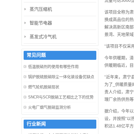
流量可达300
蒸汽压缩机
该项目全称为肃
换成高品位的热
智能节电器
解决高新区南部
景湾、天地荣域
蒸发式冷气机
“该项目不仅采
常见问题
今年供暖期，清
供暖期临近，目
低温脱硝剂的使用有哪些作用
锅炉脱硫脱硝除尘一体化装设备优缺点
“近年来，肃宁
为了_供暖质量
燃气轮机脱硝现状
责人介绍，肃宁
SNCR与SCR脱硝工艺相比之下的优势
理厂余热供热等
火电厂烟气脱硝监测分析
据介绍，今年以
设，并按照“以
行业新闻
积达1.48亿