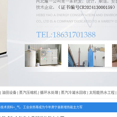
|
油田设备
|
蒸汽压缩机
|
循环水处理
|
蒸汽冷凝水回收
|
太阳能热水工程
|
>
技术资料
>
_气、工业余热等成为今年肃宁县新增热能主力军